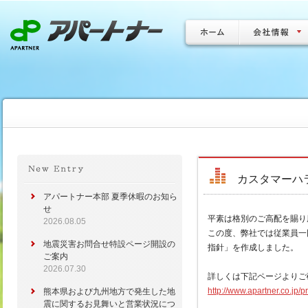
カスタマーハ
アパートナー本部 夏季休暇のお知ら
せ
平素は格別のご高配を賜り
2026.08.05
この度、弊社では従業員一
地震災害お問合せ特設ページ開設の
指針」を作成しました。
ご案内
2026.07.30
詳しくは下記ページよりご
http://www.apartner.co.jp/
熊本県および九州地方で発生した地
震に関するお見舞いと営業状況につ