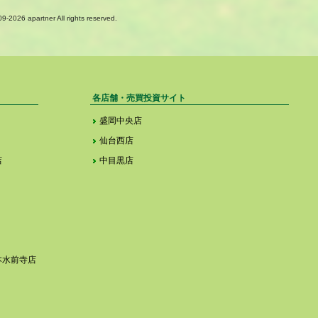
09-
2026 apartner All rights reserved.
各店舗・売買投資サイト
盛岡中央店
仙台西店
店
中目黒店
本水前寺店