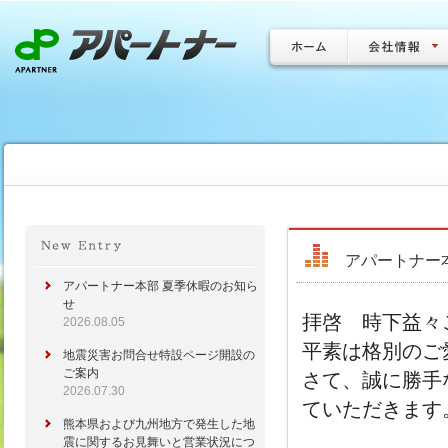
アパートナー
アパートナー本部 夏季休暇のお知ら
せ
拝啓 時下益々
2026.08.05
平素は格別のご
地震災害お問合せ特設ページ開設の
ご案内
さて、誠に勝手
2026.07.30
ていただきます
熊本県および九州地方で発生した地
震に関するお見舞いと営業状況につ