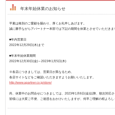
年末年始休業のお知らせ
平素は格別のご愛顧を賜わり、厚くお礼申しあげます。
誠に勝手ながらアパートナー本部では下記の期間を休業とさせていただきま
■年内営業日
2022年12月29日(木)まで
■年末年始休業期間
2022年12月30日(金)～2023年1月5日(木)
※各店につきましては、営業日が異なるため、
各店サイトなどをご確認いただきますようお願いいたします。
http://www.apartner.co.jp/store/
尚、休業中のお問合せにつきましては、2023年1月6日(金)以降、順次対応
皆様には大変ご不便、ご迷惑をおかけいたしますが、何卒ご理解の程よろし