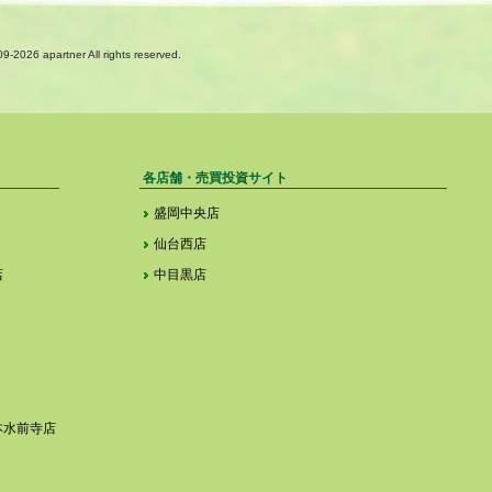
09-
2026 apartner All rights reserved.
各店舗・売買投資サイト
盛岡中央店
仙台西店
店
中目黒店
本水前寺店